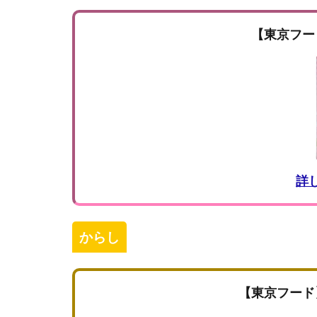
【東京フー
詳
からし
【東京フード