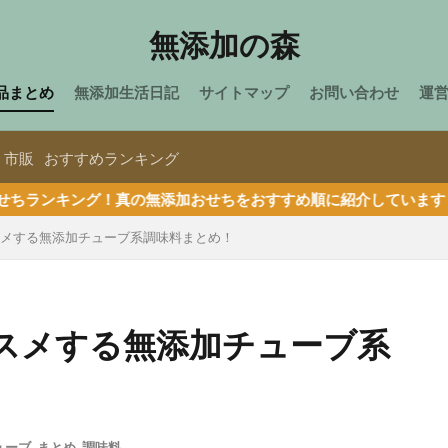
無添加の森
品まとめ
無添加生活日記
サイトマップ
お問い合わせ
運
市販
おすすめランキング
の無添加おせちをおすすめ順に紹介しています！早割キャンペーン中で
メする無添加チューブ系調味料まとめ！
スメする無添加チューブ系
ューブ
,
まとめ
,
調味料