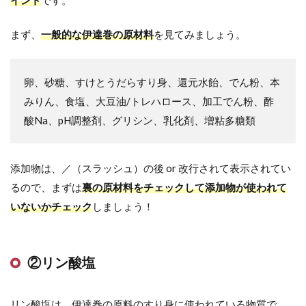
イント
です。
まず、
一般的な伊達巻の原材料
を見てみましょう。
卵、砂糖、すけとうだらすり身、還元水飴、でん粉、本
みりん、食塩、大豆油/トレハロース、加工でん粉、酢
酸Na、pH調整剤、グリシン、乳化剤、増粘多糖類
添加物は、／（スラッシュ）の後 or 改行されて表示されてい
るので、まずは
裏の原材料をチェックして添加物が使われて
いないかチェック
しましょう！
②リン酸塩
リン酸塩は、伊達巻の原料のすり身に使われている物質で