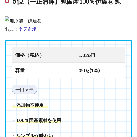
6位
【一正蒲鉾】純国産100％伊達巻 純
出典：
楽天市場
価格（税込）
1,026円
容量
350g(1本)
一口メモ
・添加物不使用！
・
100％国産素材を使用
・
シンプルな味わい