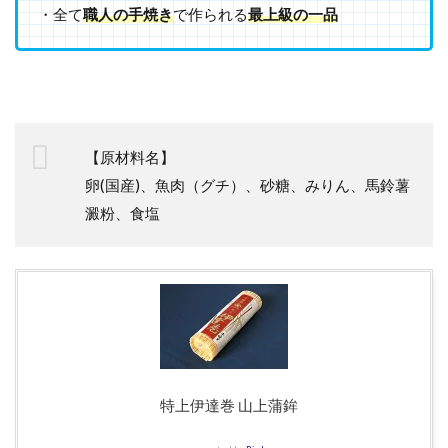
・全て
職人の手焼き
で作られる
最上級の一品
【原材料名】
卵(国産)、魚肉（グチ）、砂糖、みりん、馬鈴薯
澱粉、食塩
特上伊達巻 山上蒲鉾