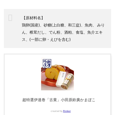
【原材料名】
鶏卵(国産)、砂糖(上白糖、和三盆)、魚肉、 みり
ん、椎茸だし、でん粉、酒粕、食塩、魚介エキ
ス、(一部に卵・えびを含む)
超特選伊達巻「古黄」小田原鈴廣かまぼこ
created by
Rinker