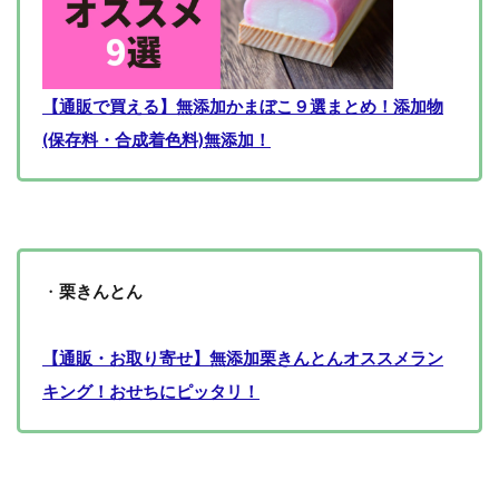
【通販で買える】無添加かまぼこ９選まとめ！添加物
(保存料・合成着色料)無添加！
・
栗きんとん
【通販・お取り寄せ】無添加栗きんとんオススメラン
キング！おせちにピッタリ！