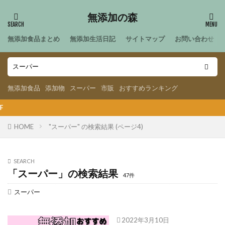
無添加の森
無添加食品まとめ
無添加生活日記
サイトマップ
お問い合わせ
無添加食品
添加物
スーパー
市販
おすすめランキング
【202
HOME
"スーパー" の検索結果 (ページ4)
SEARCH
「スーパー」の検索結果
47件
スーパー
2022年3月10日